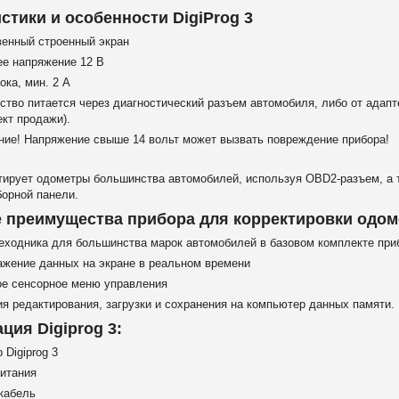
истики и особенности
DigiProg 3
венный строенный экран
ее напряжение 12 В
ока, мин. 2 А
ство питается через диагностический разъем автомобиля, либо от адапте
кт продажи).
ние! Напряжение свыше 14 вольт может вызвать повреждение прибора!
тирует одометры большинства автомобилей, используя OBD2-разъем, а 
борной
панели.
преимущества прибора для корректировки одоме
еходника
для большинства марок автомобилей
в базовом комплекте при
ажение данных на экране в реальном времени
ое сенсорное меню управления
я редактирования, загрузки и сохранения на компьютер данных памяти.
ция Digiprog 3:
 Digiprog 3
итания
кабель