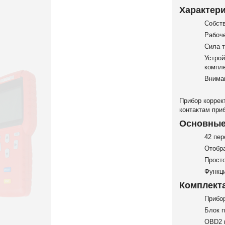
Характер
Собст
Рабоч
Сила т
Устрой
компле
Внима
Прибор коррек
контактам
при
Основные 
42 пер
Отобр
Прост
Функци
Комплекта
Прибор
Блок п
OBD2 