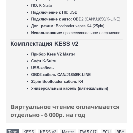
ПО:
K-Suite
Подключение к ПК:
USB
Подключение к авто:
OBD2 (CAN/J1850/K-LINE)
Доп. режим:
Bootloader через K4 (25pin)
Использование:
профессиональное / сервисное
Комплектация KESS v2
Прибор Kess V2 Master
Софт K-Suite
USB-кабель
OBD2-кабель CAN/J1850/K-LINE
25pin Bootloader кабель K4
Универсальный кабель (пяти-жильный)
Виртуальное чтение оплачивается
отдельно - 6 000р. на год
Теги:
KESS
,
KESS v2
,
Master
,
FW 5.017
,
ECU
,
ЭБУ
,