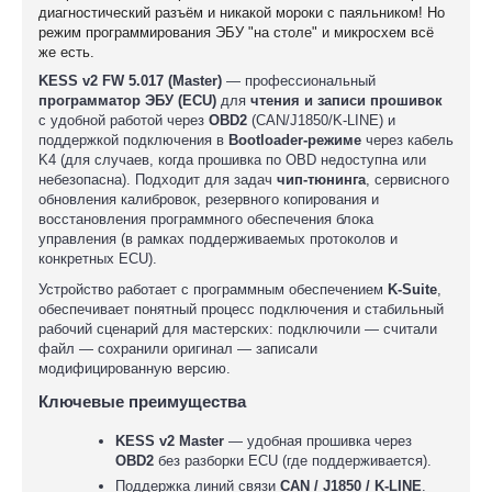
диагностический разъём и никакой мороки с паяльником! Но
режим программирования ЭБУ "на столе" и микросхем всё
же есть.
KESS v2 FW 5.017 (Master)
— профессиональный
программатор ЭБУ (ECU)
для
чтения и записи прошивок
с удобной работой через
OBD2
(CAN/J1850/K-LINE) и
поддержкой подключения в
Bootloader-режиме
через кабель
K4 (для случаев, когда прошивка по OBD недоступна или
небезопасна). Подходит для задач
чип-тюнинга
, сервисного
обновления калибровок, резервного копирования и
восстановления программного обеспечения блока
управления (в рамках поддерживаемых протоколов и
конкретных ECU).
Устройство работает с программным обеспечением
K-Suite
,
обеспечивает понятный процесс подключения и стабильный
рабочий сценарий для мастерских: подключили — считали
файл — сохранили оригинал — записали
модифицированную версию.
Ключевые преимущества
KESS v2 Master
— удобная прошивка через
OBD2
без разборки ECU (где поддерживается).
Поддержка линий связи
CAN / J1850 / K-LINE
.